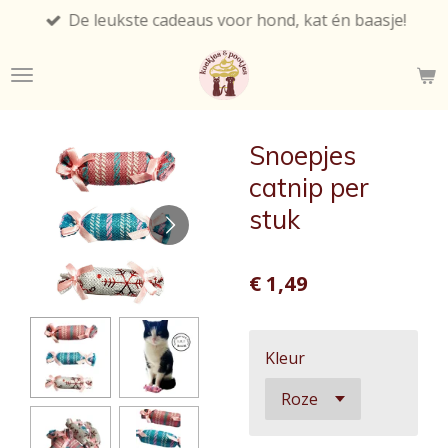
De leukste cadeaus voor hond, kat én baasje!
Ga
direct
naar
de
hoofdinhoud
Snoepjes
catnip per
stuk
€ 1,49
Kleur