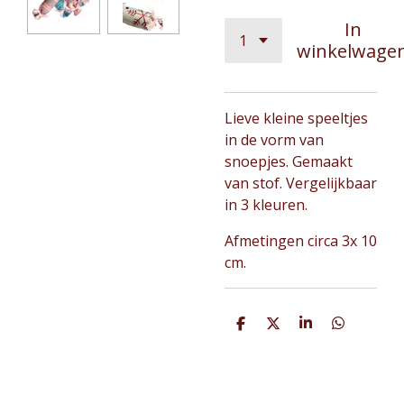
In
winkelwage
Lieve kleine speeltjes
in de vorm van
snoepjes. Gemaakt
van stof. Vergelijkbaar
in 3 kleuren.
Afmetingen circa 3x 10
cm.
D
D
S
D
e
e
h
e
l
e
a
l
e
l
r
e
n
e
n